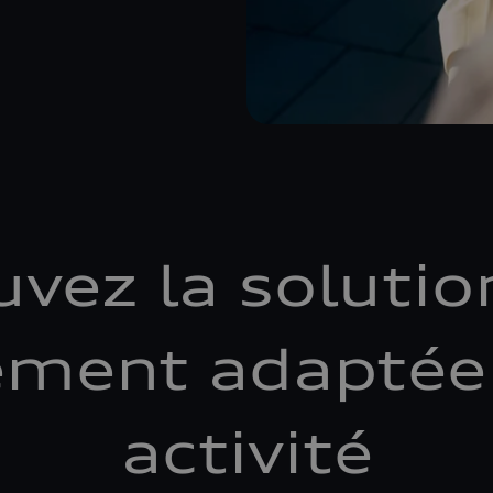
uvez la solutio
ement adaptée 
activité