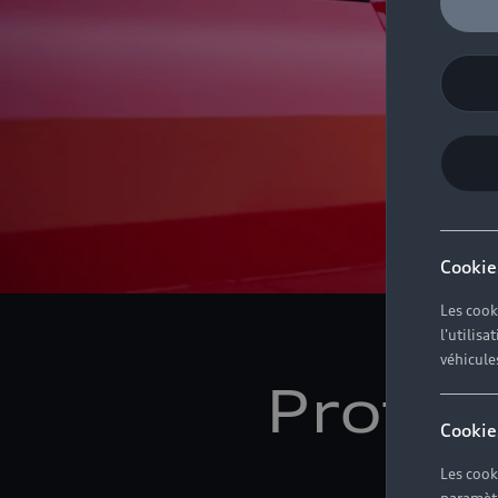
Cookie
Les cook
l'utilis
véhicule
Profes
Cookie
mo
Les cook