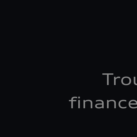
Tro
financ