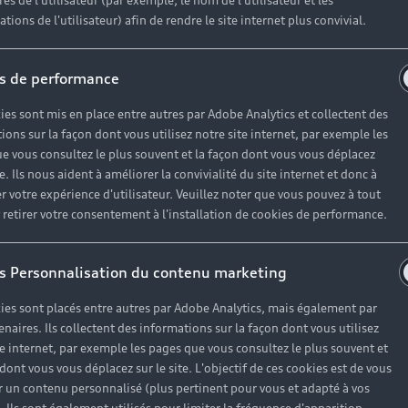
es de l'utilisateur (par exemple, le nom de l'utilisateur et les
tions de l'utilisateur) afin de rendre le site internet plus convivial.
vers Audi avec nos offres du moment
s de performance
 l’entretien et les accessoires. Accéd
ies sont mis en place entre autres par Adobe Analytics et collectent des
fres exclusives spécialement pensés 
ions sur la façon dont vous utilisez notre site internet, par exemple les
es solutions personnalisables pour l’
e vous consultez le plus souvent et la façon dont vous vous déplacez
te. Ils nous aident à améliorer la convivialité du site internet et donc à
de votre Audi. Profitez d’experts qual
r votre expérience d'utilisateur. Veuillez noter que vous pouvez à tout
r mesure sur la fiscalité automobi
etirer votre consentement à l'installation de cookies de performance.
au long de votre mobilité profession
s Personnalisation du contenu marketing
ies sont placés entre autres par Adobe Analytics, mais également par
enaires. Ils collectent des informations sur la façon dont vous utilisez
te internet, par exemple les pages que vous consultez le plus souvent et
 dont vous vous déplacez sur le site. L'objectif de ces cookies est de vous
 un contenu personnalisé (plus pertinent pour vous et adapté à vos