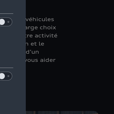
 sur nos véhicules
ez à un large choix
pour votre activité
entretien et le
ifiés et d’un
le pour vous aider
nelle.