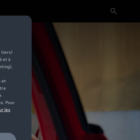
 tiers)
) et à
eting),
 et
tre
e
te. Pour
ur les