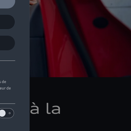
s de
teur de
ez à la
ain