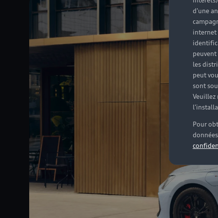
intérêts
d'une an
campagne
internet
identifi
peuvent 
les dist
peut vou
sont souv
Veuillez
l'instal
Pour obt
données 
confiden