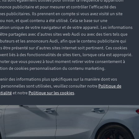
). Ils sont également utilisés pour limiter la fréquence d'apparition
nonce publicitaire et pour mesurer et contrôler l'efficacité des
s publicitaires. Ils prennent en compte si vous avez visité un site
 ou non, et quel contenu a été utilisé. Cela se base sur une
cation unique de votre navigateur et de votre appareil. Les informations
être partagées avec d'autres sites web Audi ou avec des tiers tels que
ributeurs et les annonceurs Audi, afin que le contenu publicitaire qui
s être présenté sur d'autres sites internet soit pertinent. Ces cookies
ent liés à des fonctionnalités de sites tiers, lorsque cela est approprié.
 noter que vous pouvez à tout moment retirer votre consentement à
lation de cookies personnalisation du contenu marketing.
enir des informations plus spécifiques sur la manière dont vos
personnelles sont utilisées, veuillez consulter notre
Politique de
tialité
et notre
Politique sur les cookies
.