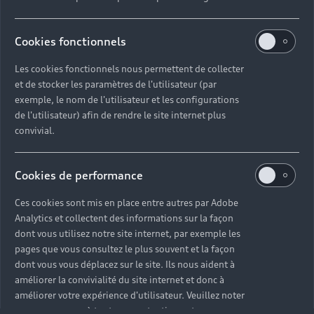
Avantages voiture société
SUV compact
Gérer vos cookies
Politique de confidentialité
Informations client
myAudi experience
Flotte automobile
Système de lanceur d'alerte
Cookies fonctionnels
Functions on Demand
Fiche produit environnementale
Audi Shop : Boutique Officielle
TVS
Devis & RDV entretien en ligne
Les cookies fonctionnels nous permettent de collecter
Action de Service EA 189
Espace actualités Audi
et de stocker les paramètres de l'utilisateur (par
Demande d'information
Carrières
LLD
Audi Assistance
exemple, le nom de l'utilisateur et les configurations
Opérateurs indépendants
Réseau Audi
Carrières
de l'utilisateur) afin de rendre le site internet plus
Recevez toute l'actualité Audi
Campagne de rappel Airbag Takata
convivial.
Espace Presse
Mentions légales AUDI AG
Mise à jour logiciel
Déclaration d'accessibilité
Cookies de performance
Signaler un contenu illégal
Règlement sur les données
Ces cookies sont mis en place entre autres par Adobe
Analytics et collectent des informations sur la façon
dont vous utilisez notre site internet, par exemple les
Certains des équipements et options présentés sur les
pages que vous consultez le plus souvent et la façon
visuels peuvent ne pas être disponibles en France. Pour
dont vous vous déplacez sur le site. Ils nous aident à
plus d’informations, rapprochez-vous de votre
améliorer la convivialité du site internet et donc à
Partenaire Audi.
améliorer votre expérience d'utilisateur. Veuillez noter
que vous pouvez à tout moment retirer votre