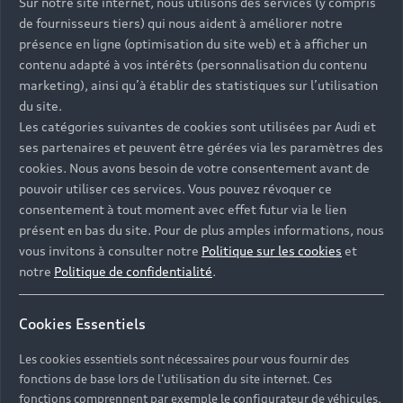
Sur notre site internet, nous utilisons des services (y compris
Modèles
Quelle Audi me correspond ?
de fournisseurs tiers) qui nous aident à améliorer notre
présence en ligne (optimisation du site web) et à afficher un
Tous les modèles
Achat et location
contenu adapté à vos intérêts (personnalisation du contenu
marketing), ainsi qu’à établir des statistiques sur l’utilisation
Recherche de véhicules neufs
Électrique
du site.
Pour les professionnels
Véhicules d'occasion disponibles
Hybride rechargeable
Les catégories suivantes de cookies sont utilisées par Audi et
Offres du moment
ses partenaires et peuvent être gérées via les paramètres des
Offres pour les professionnels
Citadine
Votre Audi
cookies. Nous avons besoin de votre consentement avant de
Configurer mon Audi
pouvoir utiliser ces services. Vous pouvez révoquer ce
Voiture électrique
Demander un essai
Compacte
consentement à tout moment avec effet futur via le lien
Réservation et option d'achat
Univers Audi
Voiture hybride
présent en bas du site. Pour de plus amples informations, nous
Informations et Service Clients
Berline
Entretenir et réparer mon Audi
Financer mon Audi
vous invitons à consulter notre
Politique sur les cookies
et
Voiture commerciale
Accessibilité - Clients Sourds et Malentendants
Avant
notre
Politique de confidentialité
.
Offres Après-Vente
Garanties Audi
Histoire du progrès
Voiture de direction
Trouver mon Partenaire Audi
SUV électrique
Accessoires et équipements
Audi rent : location courte durée
Cookies Essentiels
Notre vision
SUV société
SUV hybride
Espace personnel myAudi
Espace Client Audi Financial Services
Les cookies essentiels sont nécessaires pour vous fournir des
© 2026 Audi France. Tous droits réservés.
Audi Sport
Achat véhicule de société
SUV
fonctions de base lors de l'utilisation du site internet. Ces
Audi connect
Heycar
Mentions légales
Politique sur les cookies
fonctions comprennent par exemple le configurateur de véhicules.
Nos technologies