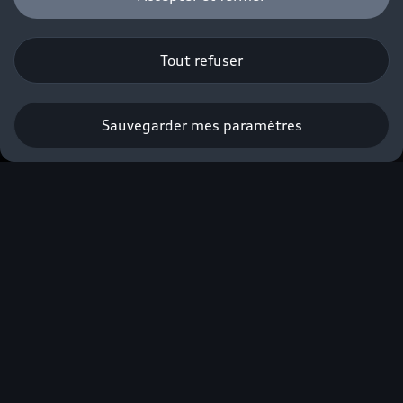
Tout refuser
Sauvegarder mes paramètres
Prendre rendez-vous
Faites-vous accompagner par nos
Experts Audi Business⁽²⁾ dans la
construction de votre projet.
*
Champs obligatoires
Gamme*