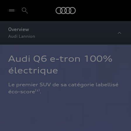
Audi
Overview
Audi Lannion
Audi Q6 e-tron 100% 
électrique 
Le premier SUV de sa catégorie labellisé 
éco-score⁽¹⁾.