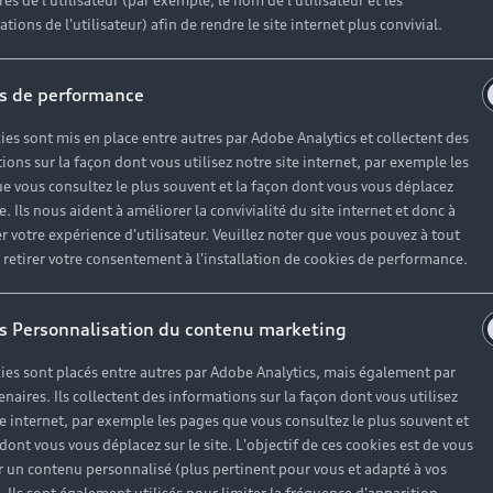
es de l'utilisateur (par exemple, le nom de l'utilisateur et les
Informations client
Au
tions de l'utilisateur) afin de rendre le site internet plus convivial.
Functions on Demand
Es
Action de Service EA 189
Ca
s de performance
Audi Assistance
E
ies sont mis en place entre autres par Adobe Analytics et collectent des
ions sur la façon dont vous utilisez notre site internet, par exemple les
Campagne de rappel Airbag Takata
e vous consultez le plus souvent et la façon dont vous vous déplacez
Mise à jour logiciel
te. Ils nous aident à améliorer la convivialité du site internet et donc à
r votre expérience d'utilisateur. Veuillez noter que vous pouvez à tout
etirer votre consentement à l'installation de cookies de performance.
s Personnalisation du contenu marketing
ies sont placés entre autres par Adobe Analytics, mais également par
enaires. Ils collectent des informations sur la façon dont vous utilisez
te internet, par exemple les pages que vous consultez le plus souvent et
 dont vous vous déplacez sur le site. L'objectif de ces cookies est de vous
 cookies
Politique de confidentialité
Système de lanceur d'ale
 un contenu personnalisé (plus pertinent pour vous et adapté à vos