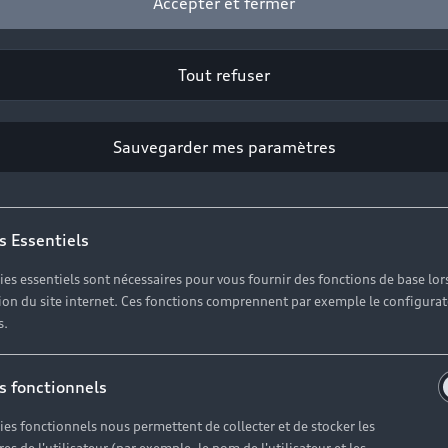
Accepter et fermer
SUV électrique
Es
SUV hybride
H
Tout refuser
SUV
SUV compact
Sauvegarder mes paramètres
Votre Audi
U
s Essentiels
Entretenir et réparer mon Audi
Hi
ies essentiels sont nécessaires pour vous fournir des fonctions de base lor
ation du site internet. Ces fonctions comprennent par exemple le configura
Offres Après-Vente
No
s.
Accessoires et équipements
A
Espace personnel myAudi
N
s fonctionnels
Audi connect
m
ies fonctionnels nous permettent de collecter et de stocker les