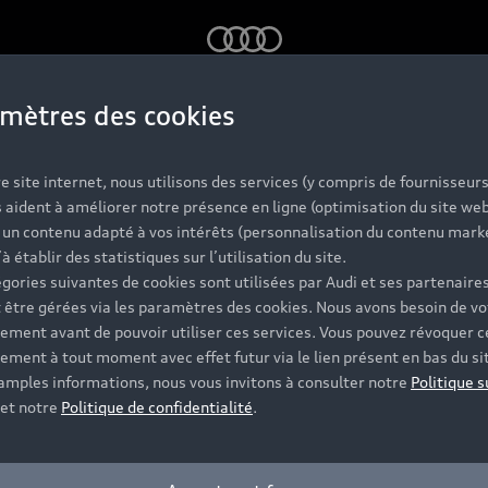
Audi
mètres des cookies
Modèles
A
e site internet, nous utilisons des services (y compris de fournisseurs
 aident à améliorer notre présence en ligne (optimisation du site web
r un contenu adapté à vos intérêts (personnalisation du contenu mark
’à établir des statistiques sur l’utilisation du site.
Électrique
O
gories suivantes de cookies sont utilisées par Audi et ses partenaires
 être gérées via les paramètres des cookies. Nous avons besoin de vo
Hybride rechargeable
C
ement avant de pouvoir utiliser ces services. Vous pouvez révoquer c
Citadine
Ré
ement à tout moment avec effet futur via le lien présent en bas du si
 amples informations, nous vous invitons à consulter notre
Politique s
Compacte
F
et notre
Politique de confidentialité
.
Berline
G
Avant
Au