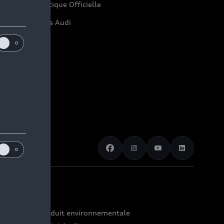
di Shop : Boutique Officielle
pace actualités Audi
rrières
space Presse
rte
Fiche produit environnementale