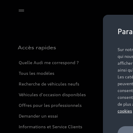
Para
Accès rapides
Sur notr
qui nous
Quelle Audi me correspond ?
affiche
ainsi qu
Tous les modèles
Les caté
peuvent
Recherche de véhicules neufs
consent
Véhicules d'occasion disponibles
consent
de plus
Offres pour les professionnels
cookies
Demander un essai
Informations et Service Clients