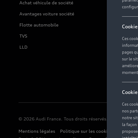
paramètr
Achat véhicule de société
configura
Avantages voiture société
Flotte automobile
Cookie
TVS
Ces cook
informat
LLD
pages qu
sur le si
améliore
moment r
Cookie
Ces cook
nos part
notre si
© 2026 Audi France. Tous droits réservés.
la façon
Mentions légales
Politique sur les cookies
Gérer vos
proposer