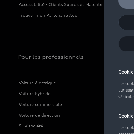
Accessibilité - Clients Sourds et Malentendants
Trouver mon Partenaire Audi
Pour les professionnels
Cookie
Voiture électrique
Les cook
l'utilis
Voiture hybride
véhicule
Voiture commerciale
Voiture de direction
Cookie
SUV société
Les cook