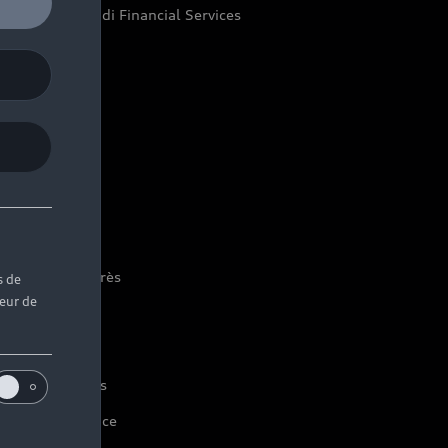
pace Client Audi Financial Services
eycar
nivers Audi
stoire du progrès
s de
teur de
tre vision
udi Sport
os technologies
yAudi experience